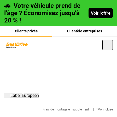
🚗
Votre véhicule prend de
l’âge ? Économisez jusqu’à
Voir l'offre
20 % !
Clients privés
Clientèle entreprises
Deutsch
italiano
Label Européen
Frais de montage en supplément
|
TVA incluse