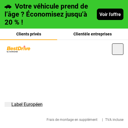
🚗
Votre véhicule prend de
l’âge ? Économisez jusqu’à
Voir l'offre
20 % !
Clients privés
Clientèle entreprises
Deutsch
italiano
Label Européen
Frais de montage en supplément
|
TVA incluse