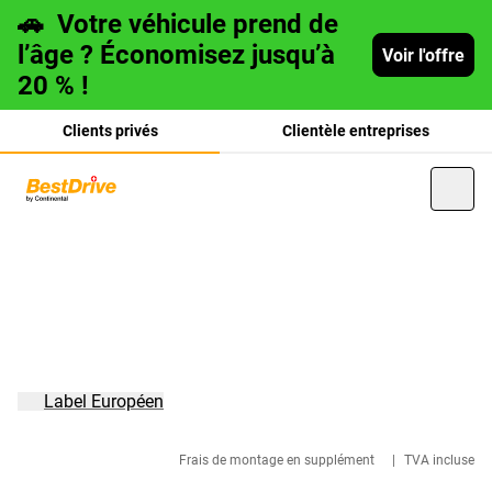
🚗
Votre véhicule prend de
l’âge ? Économisez jusqu’à
Voir l'offre
20 % !
Clients privés
Clientèle entreprises
Deutsch
italiano
Label Européen
Frais de montage en supplément
|
TVA incluse