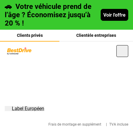
🚗
Votre véhicule prend de
l’âge ? Économisez jusqu’à
Voir l'offre
20 % !
Clients privés
Clientèle entreprises
Deutsch
italiano
Label Européen
Frais de montage en supplément
|
TVA incluse