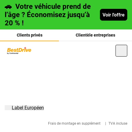
🚗
Votre véhicule prend de
l’âge ? Économisez jusqu’à
Voir l'offre
20 % !
Clients privés
Clientèle entreprises
Deutsch
italiano
Label Européen
Frais de montage en supplément
|
TVA incluse