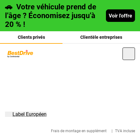
🚗
Votre véhicule prend de
l’âge ? Économisez jusqu’à
Voir l'offre
20 % !
Clients privés
Clientèle entreprises
Deutsch
italiano
Label Européen
Frais de montage en supplément
|
TVA incluse