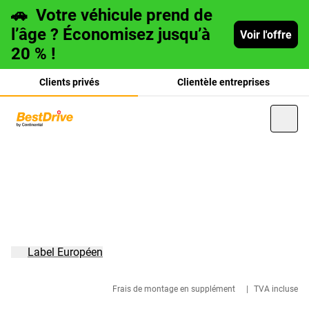
🚗
Votre véhicule prend de
l’âge ? Économisez jusqu’à
Voir l'offre
20 % !
Clients privés
Clientèle entreprises
Deutsch
italiano
Label Européen
Frais de montage en supplément
|
TVA incluse