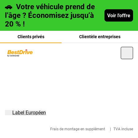
🚗
Votre véhicule prend de
l’âge ? Économisez jusqu’à
Voir l'offre
20 % !
Clients privés
Clientèle entreprises
Deutsch
italiano
Label Européen
Frais de montage en supplément
|
TVA incluse