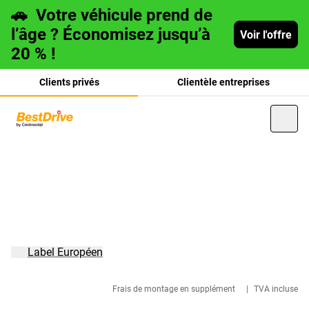
🚗
Votre véhicule prend de
l’âge ? Économisez jusqu’à
Voir l'offre
20 % !
Clients privés
Clientèle entreprises
Deutsch
italiano
Label Européen
Frais de montage en supplément
|
TVA incluse