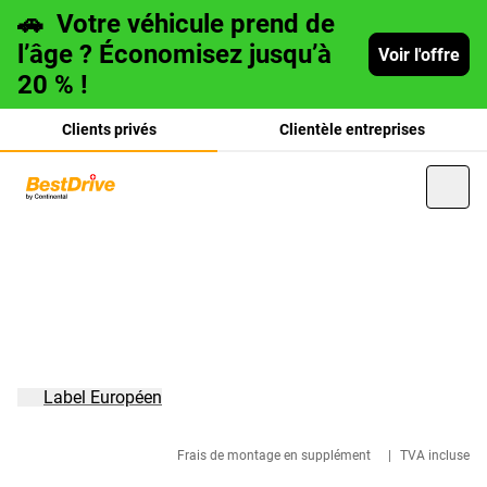
🚗
Votre véhicule prend de
l’âge ? Économisez jusqu’à
Voir l'offre
20 % !
Clients privés
Clientèle entreprises
Deutsch
italiano
Label Européen
Frais de montage en supplément
|
TVA incluse