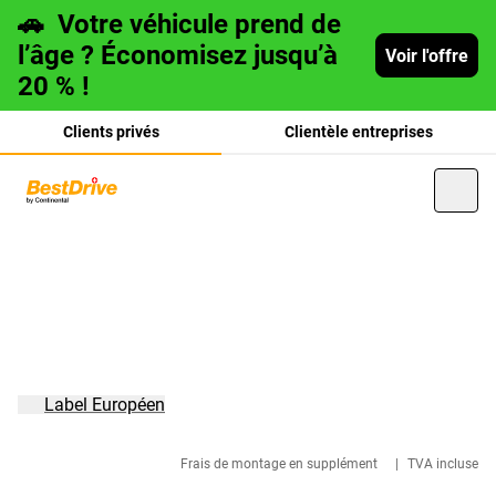
🚗
Votre véhicule prend de
l’âge ? Économisez jusqu’à
Voir l'offre
20 % !
Clients privés
Clientèle entreprises
Deutsch
italiano
Label Européen
Frais de montage en supplément
|
TVA incluse