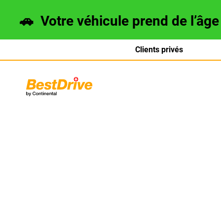
🚗
Votre véhicule prend de l’âg
Clients privés
Deutsch
italiano