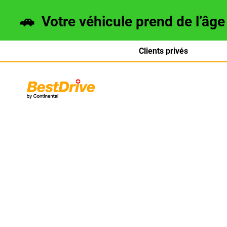
🚗
Votre véhicule prend de l’âg
Clients privés
Deutsch
italiano