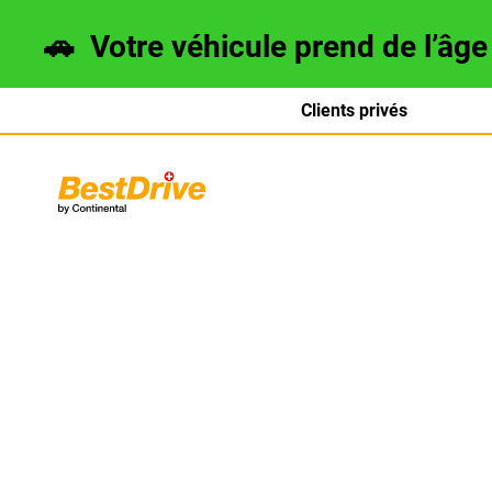
🚗
Votre véhicule prend de l’âg
Clients privés
Deutsch
italiano