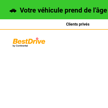
🚗
Votre véhicule prend de l’âg
Clients privés
Deutsch
italiano