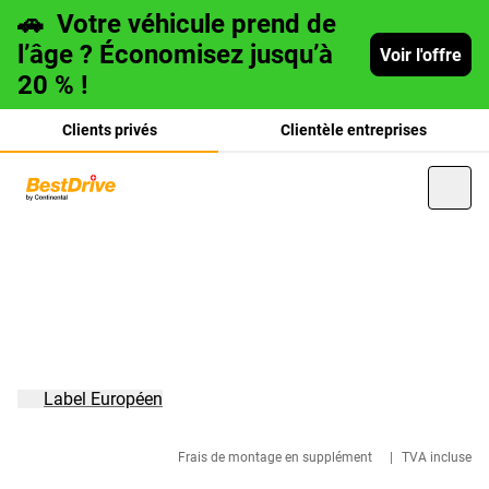
🚗
Votre véhicule prend de
l’âge ? Économisez jusqu’à
Voir l'offre
20 % !
Clients privés
Clientèle entreprises
Deutsch
italiano
Label Européen
Frais de montage en supplément
|
TVA incluse