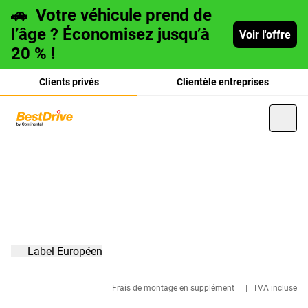
🚗
Votre véhicule prend de
l’âge ? Économisez jusqu’à
Voir l'offre
20 % !
Clients privés
Clientèle entreprises
Deutsch
italiano
Label Européen
Frais de montage en supplément
|
TVA incluse