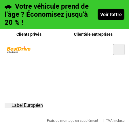
🚗
Votre véhicule prend de
l’âge ? Économisez jusqu’à
Voir l'offre
20 % !
Clients privés
Clientèle entreprises
Deutsch
italiano
Label Européen
Frais de montage en supplément
|
TVA incluse