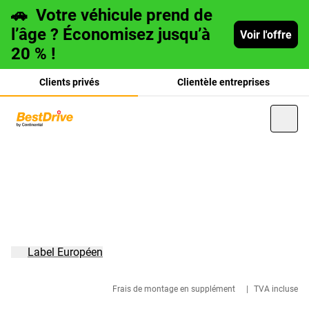
🚗
Votre véhicule prend de
l’âge ? Économisez jusqu’à
Voir l'offre
20 % !
Clients privés
Clientèle entreprises
Deutsch
italiano
Label Européen
Frais de montage en supplément
|
TVA incluse