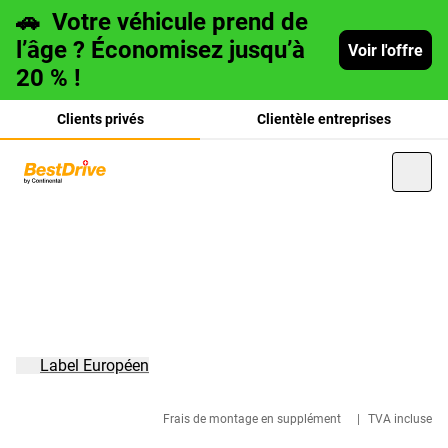
🚗
Votre véhicule prend de
l’âge ? Économisez jusqu’à
Voir l'offre
20 % !
Clients privés
Clientèle entreprises
Deutsch
italiano
Label Européen
Frais de montage en supplément
|
TVA incluse