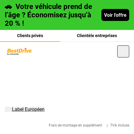
🚗
Votre véhicule prend de
l’âge ? Économisez jusqu’à
Voir l'offre
20 % !
Clients privés
Clientèle entreprises
Deutsch
italiano
Label Européen
Frais de montage en supplément
|
TVA incluse