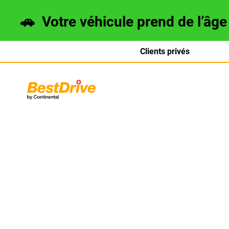
🚗
Votre véhicule prend de l’âg
Clients privés
Deutsch
italiano