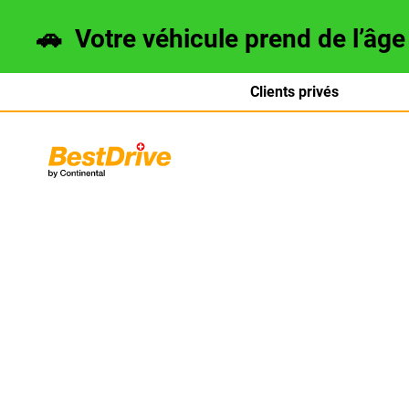
🚗
Votre véhicule prend de l’âg
Clients privés
Deutsch
italiano