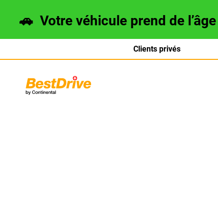
🚗
Votre véhicule prend de l’âg
Clients privés
Deutsch
italiano