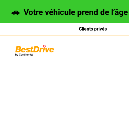
🚗
Votre véhicule prend de l’âg
Clients privés
Deutsch
italiano