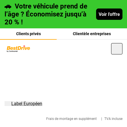
🚗
Votre véhicule prend de
l’âge ? Économisez jusqu’à
Voir l'offre
20 % !
Clients privés
Clientèle entreprises
Deutsch
italiano
Label Européen
Frais de montage en supplément
|
TVA incluse