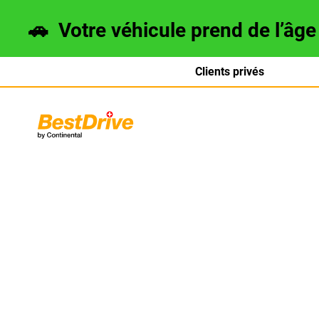
🚗
Votre véhicule prend de l’âg
Clients privés
Deutsch
italiano