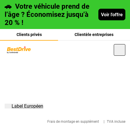
🚗
Votre véhicule prend de
l’âge ? Économisez jusqu’à
Voir l'offre
20 % !
Clients privés
Clientèle entreprises
Deutsch
italiano
Label Européen
Frais de montage en supplément
|
TVA incluse