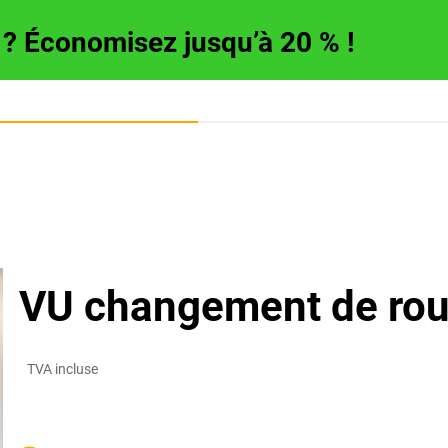
e ? Économisez jusqu’à 20 % !
VU changement de roue
TVA incluse